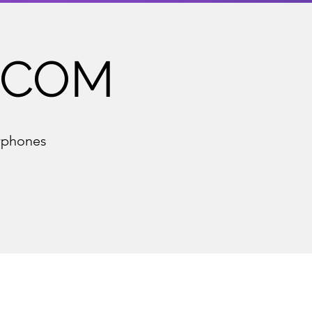
.COM
arphones