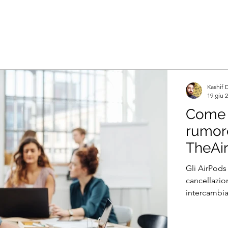
Kashif 
19 giu 
Come a
rumore
TheAi
Gli AirPods
cancellazio
intercambiab