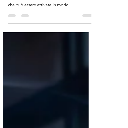
TheAirBudsPro
Gli AirPods Pro e gli AirPods Max hanno la
funzione di cancellazione attiva del rumore
che può essere attivata in modo
intercambiabile...