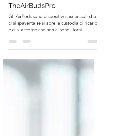
Come trovare i miei AirPods |
TheAirBudsPro
Gli AirPods sono dispositivi così piccoli che
ci si spaventa se si apre la custodia di ricarica
e ci si accorge che non ci sono. Torni...