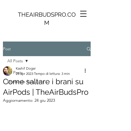
THEAIRBUDSPRO.CO
M
Post
All Posts
Kashif Dogar
All Posts
25 apr 2023
Tempo di lettura: 3 min
Come saltare i brani su
Domande frequenti
AirPods | TheAirBudsPro
Aggiornamento:
24 giu 2023