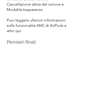
Cancellazione attiva del rumore e 
Modalità trasparenza.
Puoi leggere ulteriori informazioni 
sulle funzionalità ANC di AirPods e 
altro qui.
Pensieri finali
La riproduzione, la pausa e il salto di 
brani sono facilitati sugli AirPods 
dalla potenza del sensore di forza. 
Nelle sue impostazioni predefinite, 
tocca semplicemente il sensore di 
forza per riprodurre o mettere in 
pausa l'audio. Quando si tratta di 
saltare i brani su AirPods, premi due 
volte il sensore di forza e sei sulla 
traccia successiva. Per passare al 