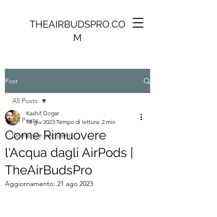
THEAIRBUDSPRO.CO
M
Post
All Posts
Kashif Dogar
All Posts
18 giu 2023
Tempo di lettura: 2 min
Come Rimuovere
Domande frequenti
l'Acqua dagli AirPods |
TheAirBudsPro
Aggiornamento:
21 ago 2023