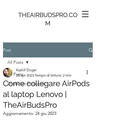
THEAIRBUDSPRO.CO
M
Post
All Posts
Kashif Dogar
All Posts
25 apr 2023
Tempo di lettura: 2 min
Come collegare AirPods
Domande frequenti
al laptop Lenovo |
TheAirBudsPro
Aggiornamento:
24 giu 2023