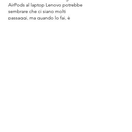
AirPods al laptop Lenovo potrebbe 
sembrare che ci siano molti 
passaggi, ma quando lo fai, è 
davvero facile e semplice. Questi 9 
passaggi possono essere eseguiti in 
meno di 5 minuti. Ottieni i tuoi 
AirPods e abbinali subito al tuo 
Lenovo.
Puoi anche leggere di più su 
come 
collegare i tuoi AirPods al tuo 
laptop Dell
 e PC qui.
Come collegare AirPods al laptop Lenovo
Domande frequenti