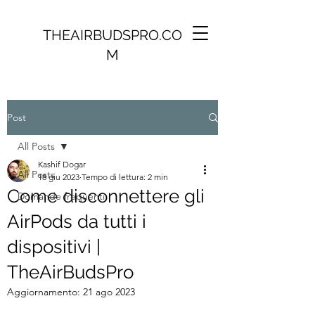
THEAIRBUDSPRO.CO
M
Post
All Posts
Kashif Dogar
All Posts
18 giu 2023
Tempo di lettura: 2 min
Come disconnettere gli
Domande frequenti
AirPods da tutti i
dispositivi |
TheAirBudsPro
Aggiornamento:
21 ago 2023