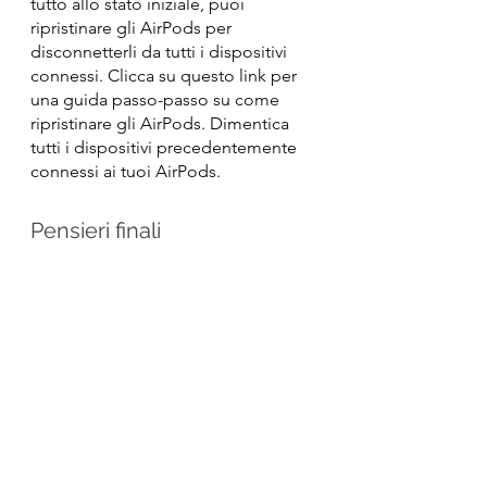
tutto allo stato iniziale, puoi 
ripristinare gli AirPods per 
disconnetterli da tutti i dispositivi 
connessi. Clicca su questo link per 
una guida passo-passo su come 
ripristinare gli AirPods. Dimentica 
tutti i dispositivi precedentemente 
connessi ai tuoi AirPods.
Pensieri finali
Quando verifichi i possibili problemi 
per cui i tuoi AirPods si 
interrompono, assicurati di fare 
un'analisi accurata. Se decidi di 
ripristinare gli AirPods, potresti 
anche voler 
riavviare il tuo 
dispositivo
 poiché il problema di 
connessione potrebbe non 
provenire dagli AirPods ma dal tuo 