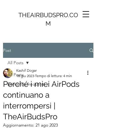
THEAIRBUDSPRO.CO
M
Post
All Posts
Kashif Dogar
All Posts
18 giu 2023
Tempo di lettura: 4 min
Perché i miei AirPods
Domande frequenti
continuano a
interrompersi |
TheAirBudsPro
Aggiornamento:
21 ago 2023